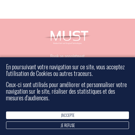
Book an appointment
Contact a surgeon
En poursuivant votre navigation sur ce site, vous acceptez
Legal information
l'utilisation de Cookies ou autres traceurs.
Sitemap
Ceux-ci sont utilisés pour améliorer et personnaliser votre
navigation sur le site, réaliser des statistiques et des
Rescue surgery
mesures d'audiences.
J'ACCEPTE
- Tous droits réservés - Réalisé par Bulko
© 2026 Must
JE REFUSE