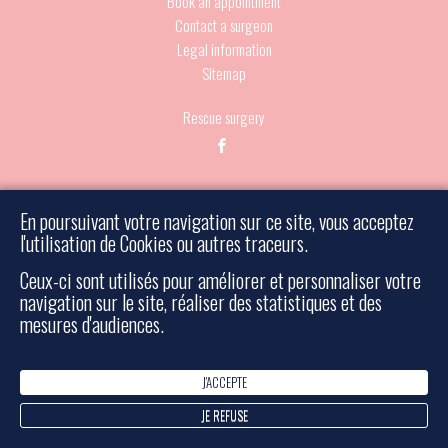
Book an appointment
Contact a surgeon
Legal information
Sitemap
Rescue surgery
- Tous droits réservés - Réalisé par Bulko
© 2026 Must
En poursuivant votre navigation sur ce site, vous acceptez
l'utilisation de Cookies ou autres traceurs.
Ceux-ci sont utilisés pour améliorer et personnaliser votre
navigation sur le site, réaliser des statistiques et des
mesures d'audiences.
J'ACCEPTE
JE REFUSE