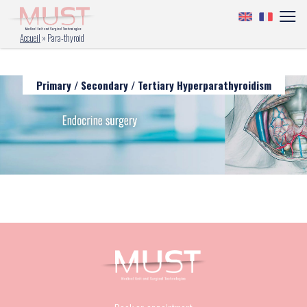
Accueil
»
Para-thyroid
Primary / Secondary / Tertiary Hyperparathyroidism