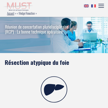
Accueil
»
« Wedge Resection »
Résection atypique du foie