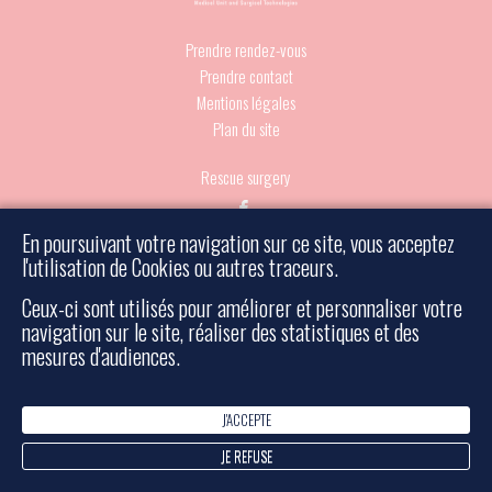
Prendre rendez-vous
Prendre contact
Mentions légales
Plan du site
Rescue surgery
En poursuivant votre navigation sur ce site, vous acceptez
l'utilisation de Cookies ou autres traceurs.
- Tous droits réservés - Réalisé par Bulko
© 2026 Must
Ceux-ci sont utilisés pour améliorer et personnaliser votre
navigation sur le site, réaliser des statistiques et des
mesures d'audiences.
J'ACCEPTE
JE REFUSE