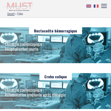
Accueil
»
Colon
Rectocolite hémorragique
Crohn colique