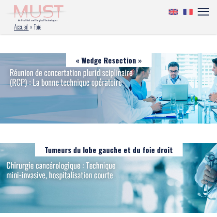
Accueil
»
Foie
« Wedge Resection »
Tumeurs du lobe gauche et du foie droit