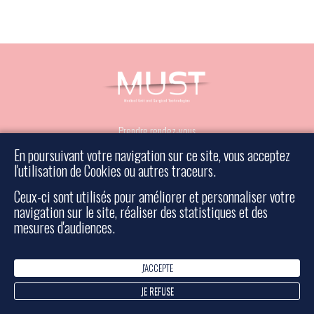
Prendre rendez-vous
Prendre contact
En poursuivant votre navigation sur ce site, vous acceptez
Mentions légales
l'utilisation de Cookies ou autres traceurs.
Plan du site
Ceux-ci sont utilisés pour améliorer et personnaliser votre
navigation sur le site, réaliser des statistiques et des
Rescue surgery
mesures d'audiences.
J'ACCEPTE
- Tous droits réservés - Réalisé par Bulko
© 2026 Must
JE REFUSE